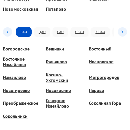
Новомосковская
Потапово
ВАО
ЦАО
САО
СВАО
ЮВАО
ЮАО
Богородское
Вешняки
Восточный
Восточное
Гольяново
Ивановское
Измайлово
Косино-
Измайлово
Метрогородок
Ухтомский
Новогиреево
Новокосино
Перово
Северное
Преображенское
Соколиная Гора
Измайлово
Сокольники