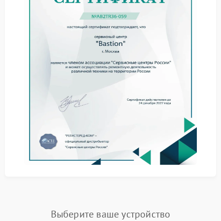
для проверки стабильности напряжения и
мощности.
Преимущества нашего сервиса
Бесплатная диагностика при ремонте
Оригинальные запчасти Bastion
Гарантия на запчасти и ремонтные работы до 12
месяцев
Сжатые сроки и профессиональный подход
Опытные мастера
Позвоните по телефону +7 (495) 023-73-25 или
приезжайте по адресу ул. Чаянова 18. Для вашего
удобства доступна курьерская доставка от сервиса
— курьер заберёт неисправный ИБП Bastion,
доставит в мастерскую и вернёт обратно после
ремонта. Ремонт техники Bastion в Москве — это
качество, надёжность и полное восстановление
работоспособности.
Выберите ваше устройство