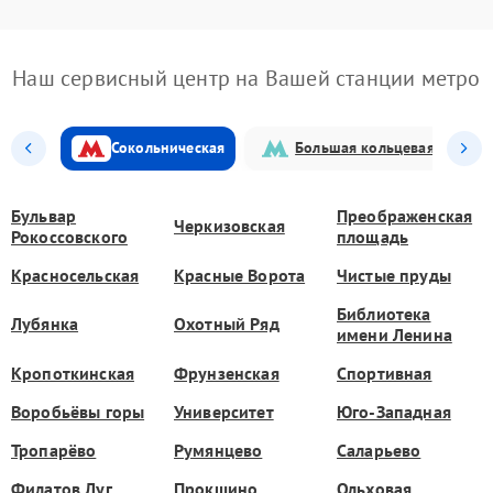
Наш сервисный центр на Вашей станции метро
Сокольническая
Большая кольцевая
Бульвар
Преображенская
Черкизовская
Рокоссовского
площадь
Красносельская
Красные Ворота
Чистые пруды
Библиотека
Лубянка
Охотный Ряд
имени Ленина
Кропоткинская
Фрунзенская
Спортивная
Воробьёвы горы
Университет
Юго-Западная
Тропарёво
Румянцево
Саларьево
Филатов Луг
Прокшино
Ольховая