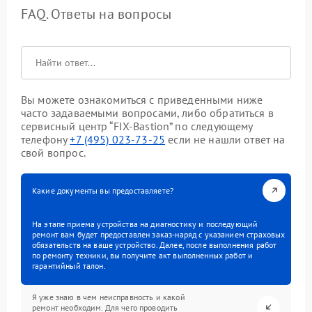
FAQ. Ответы на вопросы
Вы можете ознакомиться с приведенными ниже
часто задаваемыми вопросами, либо обратиться в
сервисный центр “FIX-Bastion” по следующему
телефону
+7 (495) 023-73-25
если не нашли ответ на
свой вопрос.
Какие документы вы предоставляете?
На этапе приема устройства на диагностику и последующий
ремонт вам будет предоставлен заказ-наряд с указанием страховых
обязательств на ваше устройство. Далее, после выполнения работ
по ремонту техники, вы получите акт выполненных работ и
гарантийный талон.
Я уже знаю в чем неисправность и какой
ремонт необходим. Для чего проводить