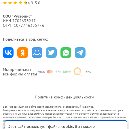
4.9-5.0
ООО "Русервис"
ИНН 7702633247
ОГРН 1077746335776
Поделиться в соц. сетях:
Мы принимаем
все формы оплаты
Политика конфиденциальности
Вся информация на сайте носит исключительно справочный характер.
Товарные знаки используются исключительно для описания устройств, в отношении которых
сервисные центры bastion-fix.ru предоставляют услуги по ремонту. Услуги оказываются в
неавторизованных сервисных центрах bastion-fix.ru, которые не связаны с правообладателями
товарных знаков или их официальными представителями.
Ремонт осуществляется для устройств, уже введенных в гражданский оборот в соответствии
Этот сайт использует файлы cookie. Вы можете
со статьей 1487 ГК РФ.