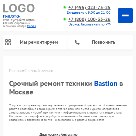
+7 (495) 023-73-25
Ежедневно с 9:00 до 21:00
FIX-BASTION
+7 (800) 100-33-26
Ремонт устройств Bastion
Специализированный
Звонок бесплатный по РФ
cервисный центр г.
Москва
Мы ремонтируем
Позвонить
Главная
Срочный ремонт
Срочный ремонт техники
Bastion
в
Москве
Услуга по ускоренному ремонту техники с приоритетной диагностикой и выполнением
работ в кратчайшие сроки. Приём в тот же день или выезд курьера, оперативная
замена запасных частей при наличии и информирование клиента на каждом этапе.
Подходит для смартфонов, ноутбуков, планшетов и бытовой электроники при
критических поломках. Гарантия на выполненные работы сохраняется
Диагностика бесплатно